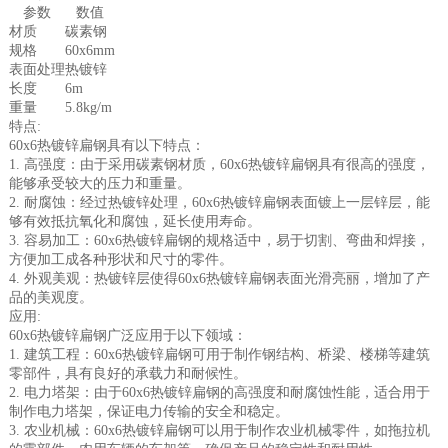
参数
数值
材质
碳素钢
规格
60x6mm
表面处理
热镀锌
长度
6m
重量
5.8kg/m
特点:
60x6热镀锌扁钢具有以下特点：
1. 高强度：由于采用碳素钢材质，60x6热镀锌扁钢具有很高的强度，
能够承受较大的压力和重量。
2. 耐腐蚀：经过热镀锌处理，60x6热镀锌扁钢表面镀上一层锌层，能
够有效抵抗氧化和腐蚀，延长使用寿命。
3. 容易加工：60x6热镀锌扁钢的规格适中，易于切割、弯曲和焊接，
方便加工成各种形状和尺寸的零件。
4. 外观美观：热镀锌层使得60x6热镀锌扁钢表面光滑亮丽，增加了产
品的美观度。
应用:
60x6热镀锌扁钢广泛应用于以下领域：
1. 建筑工程：60x6热镀锌扁钢可用于制作钢结构、桥梁、楼梯等建筑
零部件，具有良好的承载力和耐候性。
2. 电力塔架：由于60x6热镀锌扁钢的高强度和耐腐蚀性能，适合用于
制作电力塔架，保证电力传输的安全和稳定。
3. 农业机械：60x6热镀锌扁钢可以用于制作农业机械零件，如拖拉机