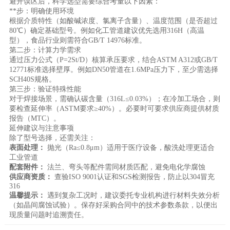
避开误区后，科学选型需要综合考量以下因素：
**步：明确使用环境
根据介质特性（如酸碱浓度、氯离子含量）、温度范围（是否超过
80℃）确定基础型号。例如化工管道建议优先选用316H（高温
型），食品行业则需符合GB/T 14976标准。
第二步：计算力学需求
通过压力公式（P=2St/D）核算承压要求，结合ASTM A312或GB/T
12771标准选择壁厚。例如DN50管道在1.6MPa压力下，至少需选择
SCH40S规格。
第三步：验证特殊性能
对于焊接场景，需确认碳含量（316L≤0.03%）；在冷加工场合，则
要检查延伸率（ASTM要求≥40%）。必要时可要求供应商提供材质
报告（MTC）。
延伸建议与注意事项
除了型号选择，还需关注：
表面处理：
抛光（Ra≤0.8μm）适用于医疗设备，酸洗处理更适合
工业管道
配套附件：
法兰、弯头等配件需同材质匹配，避免电化学腐蚀
供应商资质：
查验ISO 9001认证和SGS检测报告，防止以304冒充
316
温馨提示：
遇到复杂工况时，建议委托专业机构进行材料失效分析
（如晶间腐蚀试验）。保存好采购合同中的技术参数条款，以便出
现质量问题时追溯责任。