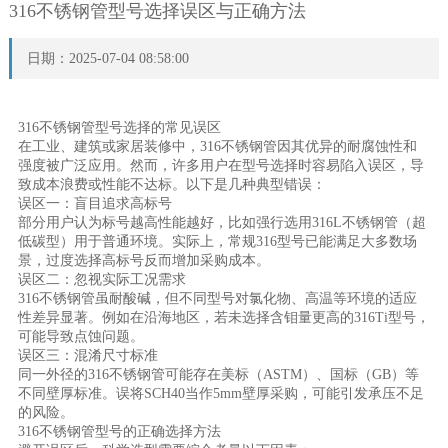
316不锈钢管型号选择误区与正确方法
日期：2025-07-04 08:58:00
316不锈钢管型号选择的常见误区
在工业、建筑或家居装修中，316不锈钢管因其优异的耐腐蚀性和
强度被广泛应用。然而，许多用户在型号选择时容易陷入误区，导
致成本浪费或性能不达标。以下是几种典型错误：
误区一：盲目追求高标号
部分用户认为标号越高性能越好，比如强行选用316L不锈钢管（超
低碳型）用于普通环境。实际上，常规316型号已能满足大多数场
景，过度选择高标号反而增加采购成本。
误区二：忽视实际工况需求
316不锈钢管虽耐酸碱，但不同型号对氯化物、高温等环境的适应
性差异显著。例如在沿海地区，若未选择含钼量更高的316Ti型号，
可能导致点蚀问题。
误区三：混淆尺寸标准
同一外径的316不锈钢管可能存在美标（ASTM）、国标（GB）等
不同壁厚标准。误将SCH40当作5mm壁厚采购，可能引发承压不足
的风险。
316不锈钢管型号的正确选择方法